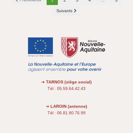
1
2
3
4
…
5
Suivants
➜
TARNOS (siège social)
Tél : 05.59.64.42.43
➜
LAROIN (antenne)
Tél : 06.81.80.76.99