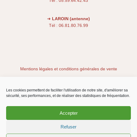
Tél : 05.59.64.42.43
➜
LAROIN (antenne)
Tél : 06.81.80.76.99
Mentions légales et conditions générales de vente
Conditions générales
Les cookies permettent de faciliter l'utilisation de notre site, d'améliorer sa
sécurité, ses performances, et de réaliser des statistiques de fréquentation.
Politique de cookies (EU)
Accepter
Refuser
Copyright © 2026 Habitat Eco Action | WebPlusUn, des sites web éco-
responsables à Tarnos