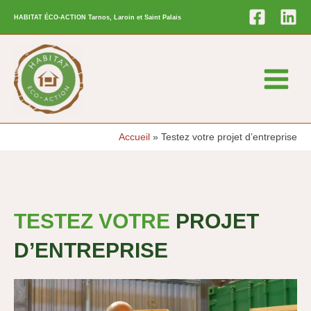
Aller
HABITAT ÉCO-ACTION Tarnos, Laroin et Saint Palais
au
contenu
Main
Menu
Accueil
Testez votre projet d’entreprise
TESTEZ VOTRE
PROJET
D’ENTREPRISE