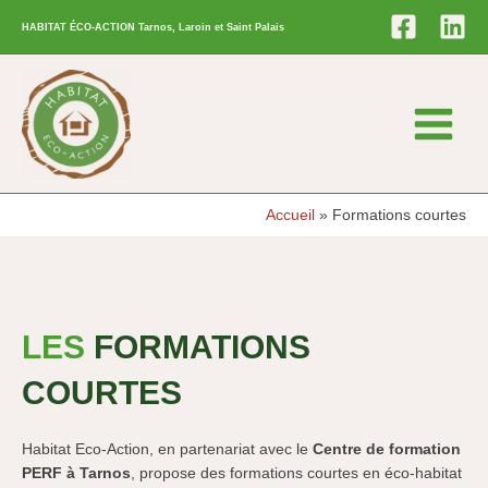
Aller
HABITAT ÉCO-ACTION Tarnos, Laroin et Saint Palais
au
contenu
Main
Menu
Accueil
Formations courtes
LES
FORMATIONS
COURTES
Habitat Eco-Action, en partenariat avec le
Centre de formation
PERF à Tarnos
, propose des formations courtes en éco-habitat