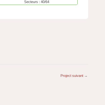
Secteurs : 40/64
Project suivant
→