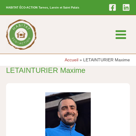
Aller
HABITAT ÉCO-ACTION Tarnos, Laroin et Saint Palais
au
contenu
Main
Menu
Accueil
LETAINTURIER Maxime
LETAINTURIER Maxime