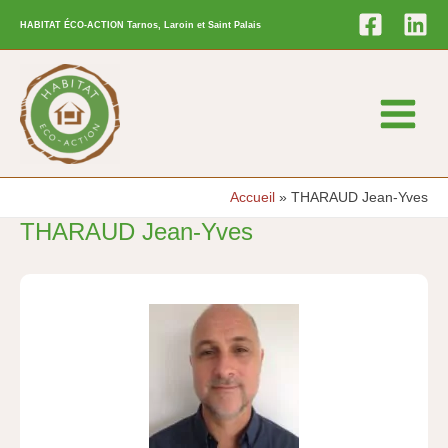
Aller
HABITAT ÉCO-ACTION Tarnos, Laroin et Saint Palais
au
contenu
Main
Menu
Accueil
THARAUD Jean-Yves
THARAUD Jean-Yves