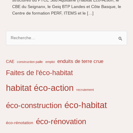
structures du PTCE Sud Aquitaine (Habitat Eco-Action, le
CBE du Seignanx, le Geiq BTP Landes et Côte Basque, le
Centre de formation PERF, ITEMS et le […]
R
e
c
h
enduits de terre crue
CAE
construction paille
emploi
e
Faites de l'éco-habitat
r
c
habitat éco-action
recrutement
h
e
éco-habitat
éco-construction
r
éco-rénovation
éco-rénotation
: