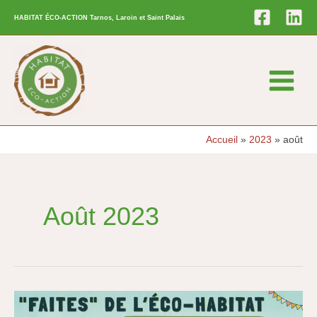
Aller
HABITAT ÉCO-ACTION Tarnos, Laroin et Saint Palais
au
contenu
Main
Menu
Accueil
2023
août
Août 2023