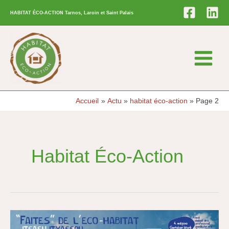
Aller
HABITAT ÉCO-ACTION Tarnos, Laroin et Saint Palais
au
contenu
Main
Menu
Accueil
Actu
habitat éco-action
Page 2
Habitat Éco-Action