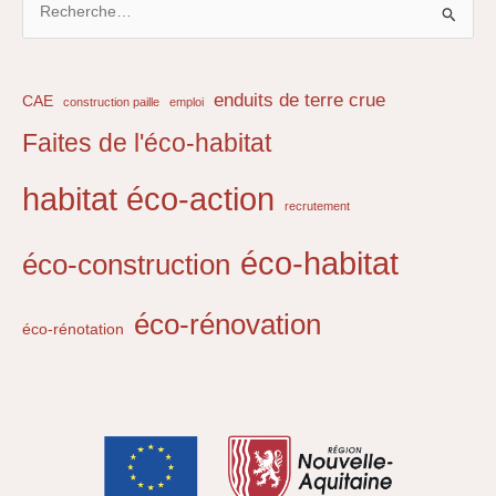
e
c
h
enduits de terre crue
CAE
construction paille
emploi
e
Faites de l'éco-habitat
r
c
habitat éco-action
recrutement
h
e
éco-habitat
éco-construction
r
éco-rénovation
éco-rénotation
: